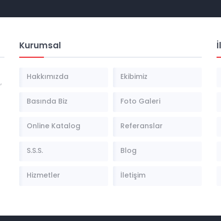
Kurumsal
İ
Hakkımızda
Ekibimiz
,
Basında Biz
Foto Galeri
Online Katalog
Referanslar
S.S.S.
Blog
Hizmetler
İletişim