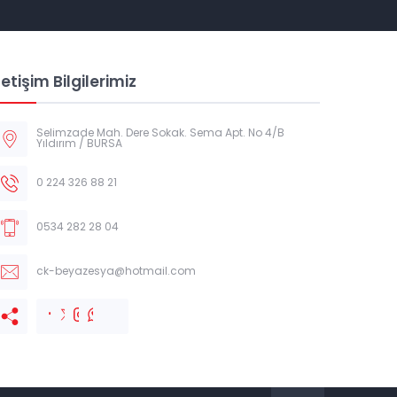
letişim Bilgilerimiz
Selimzade Mah. Dere Sokak. Sema Apt. No 4/B
Yıldırım / BURSA
0 224 326 88 21
0534 282 28 04
ck-beyazesya@hotmail.com