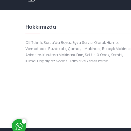
Hakkımızda
CK Teknik, Bursa'da Beyaz Eşya Servisi Olarak Hizmet
Vermektedir. Buzdolabı, Çamaşır Makinası, Bulaşık Makinesi
Ankastre, Kurutma Makinası, Fırın, Set Üstü Ocak, Kombi,
Klima, Doğalgaz Sobası Tamiri ve Yedek Parça.
Müşteri Temsilcisi
Cevap Yaz
1