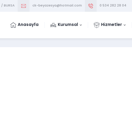
m / BURSA
ck-beyazesya@hotmail.com
0 534 282 28 04
Anasayfa
Kurumsal
Hizmetler