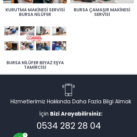
KURUTMA MAKINESI SERVISI
BURSA ÇAMAŞIR MAKINESI
BURSA NILÜFER
SERVISI
BURSA NILÜFER BEYAZ EŞYA
TAMIRCISI
Müşteri Temsilcisi
Hizmetlerimiz Hakkında Daha Fazla Bilgi Almak
İçin
Bizi Arayabilirsiniz:
Cevap Yaz
0534 282 28 04
1