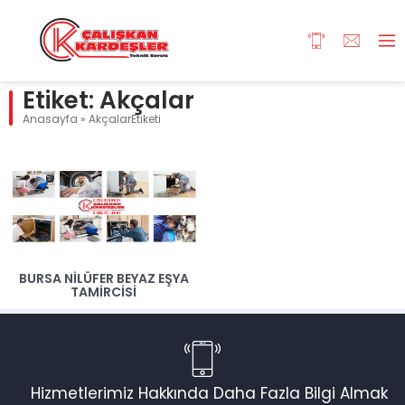
Etiket:
Akçalar
Anasayfa
»
AkçalarEtiketi
BURSA NILÜFER BEYAZ EŞYA
TAMIRCISI
Hizmetlerimiz Hakkında Daha Fazla Bilgi Almak