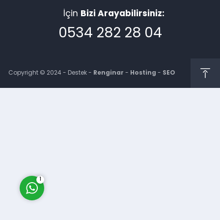
İçin
Bizi Arayabilirsiniz:
0534 282 28 04
Copyright © 2024 - Destek -
Renginar
-
Hosting
-
SEO
Müşteri Temsilcisi
Cevap Yaz
1