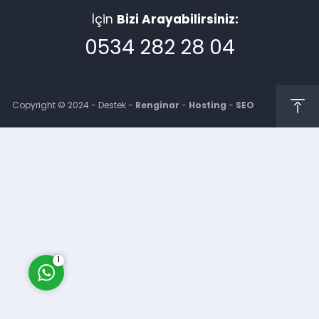
İçin
Bizi Arayabilirsiniz:
0534 282 28 04
Copyright © 2024 - Destek -
Renginar
-
Hosting
-
SEO
Müşteri Temsilcisi
Cevap Yaz
1