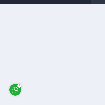
Müşteri Temsilcisi
Cevap Yaz
1