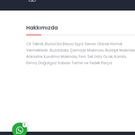
Hakkımızda
CK Teknik, Bursa'da Beyaz Eşya Servisi Olarak Hizmet
Vermektedir. Buzdolabı, Çamaşır Makinası, Bulaşık Makinesi
Ankastre, Kurutma Makinası, Fırın, Set Üstü Ocak, Kombi,
Klima, Doğalgaz Sobası Tamiri ve Yedek Parça.
Müşteri Temsilcisi
Cevap Yaz
1