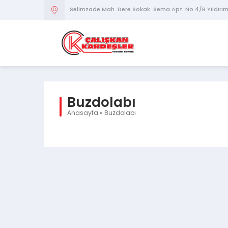
Selimzade Mah. Dere Sokak. Sema Apt. No 4/B Yıldırı
Buzdolabı
Anasayfa
»
Buzdolabı