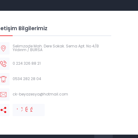
letişim Bilgilerimiz
Selimzade Mah. Dere Sokak. Sema Apt. No 4/B
Yıldırım / BURSA
0 224 326 88 21
0534 282 28 04
ck-beyazesya@hotmail.com