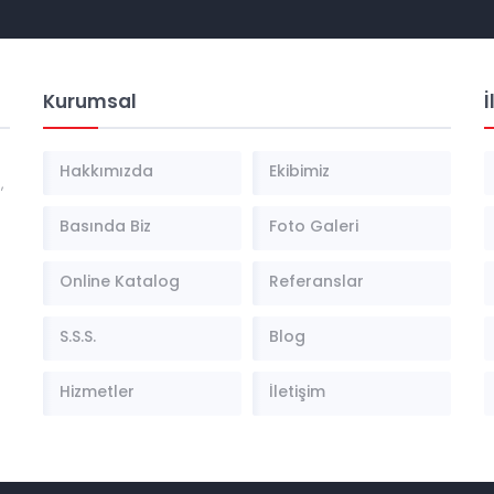
Kurumsal
İ
Hakkımızda
Ekibimiz
,
Basında Biz
Foto Galeri
Online Katalog
Referanslar
S.S.S.
Blog
Hizmetler
İletişim