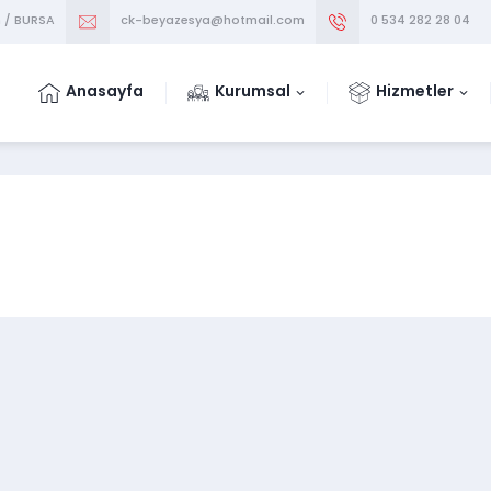
m / BURSA
ck-beyazesya@hotmail.com
0 534 282 28 04
Anasayfa
Kurumsal
Hizmetler