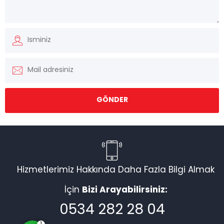
Müşteri Temsilcisi
Hizmetlerimiz Hakkında Daha Fazla Bilgi Almak
İçin
Bizi Arayabilirsiniz:
Cevap Yaz
0534 282 28 04